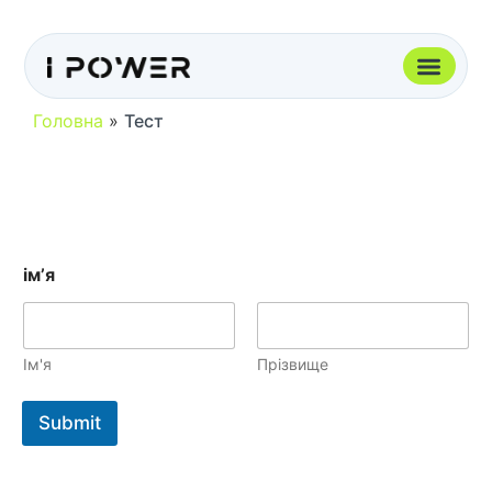
Головна
»
Тест
імʼя
Ім'я
Прізвище
Submit