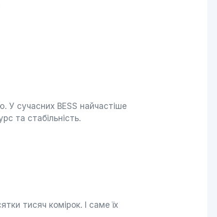
ію. У сучасних BESS найчастіше
урс та стабільність.
тки тисяч комірок. І саме їх