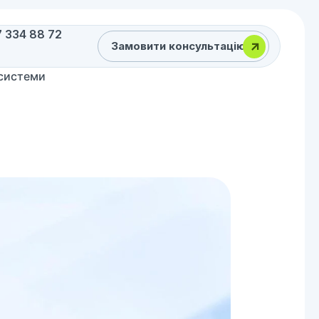
 334 88 72
Замовити консультацію
осистеми