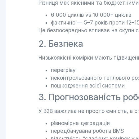
Різниця між якісними та бюджетними
6 000 циклів vs 10 000+ циклів
фактично — 5–7 років проти 12–15
Це безпосередньо впливає на окупніс
2. Безпека
Низькоякісні комірки мають підвищен
перегріву
неконтрольованого теплового ро
пошкодження всієї системи
3. Прогнозованість ро
У B2B важлива не просто ємність, а ст
рівномірна деградація
передбачувана робота BMS
відсутність “слабких” комірок у 