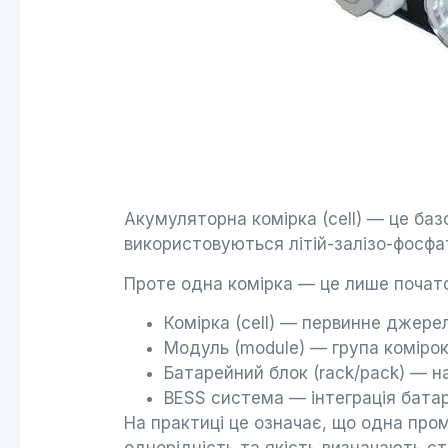
Акумуляторна комірка (cell) — це баз
використовуються літій-залізо-фосфат
Проте одна комірка — це лише почато
Комірка (cell) — первинне джерел
Модуль (module) — група комірок
Батарейний блок (rack/pack) — н
BESS система — інтеграція батар
На практиці це означає, що одна пром