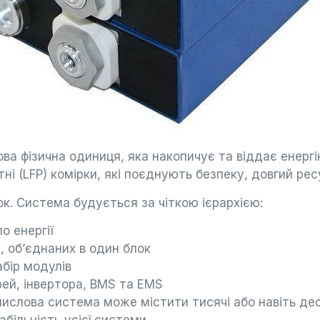
ова фізична одиниця, яка накопичує та віддає енерг
ні (LFP) комірки, які поєднують безпеку, довгий рес
к. Система будується за чіткою ієрархією:
о енергії
, об’єднаних в один блок
абір модулів
ей, інвертора, BMS та EMS
ислова система може містити тисячі або навіть деся