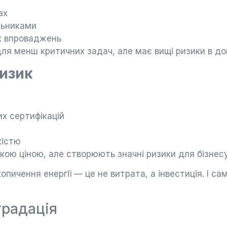
ах
льниками
х впроваджень
ля менш критичних задач, але має вищі ризики в дов
ризик
х сертифікацій
кістю
кою ціною, але створюють значні ризики для бізнесу
пичення енергії — це не витрата, а інвестиція. І с
градація