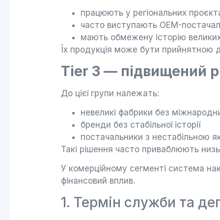
працюють у регіональних проєкт
часто виступають OEM-постача
мають обмежену історію велики
Їх продукція може бути прийнятною д
Tier 3 — підвищений 
До цієї групи належать:
невеликі фабрики без міжнародни
бренди без стабільної історії
постачальники з нестабільною я
Такі рішення часто приваблюють низь
У комерційному сегменті система нако
фінансовий вплив.
1. Термін служби та де