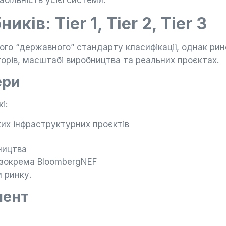
більність усієї системи.
ків: Tier 1, Tier 2, Tier 3
йного “державного” стандарту класифікації, однак рин
есторів, масштабі виробництва та реальних проєктах.
ери
і:
их інфраструктурних проєктів
ництва
, зокрема BloombergNEF
 ринку.
мент