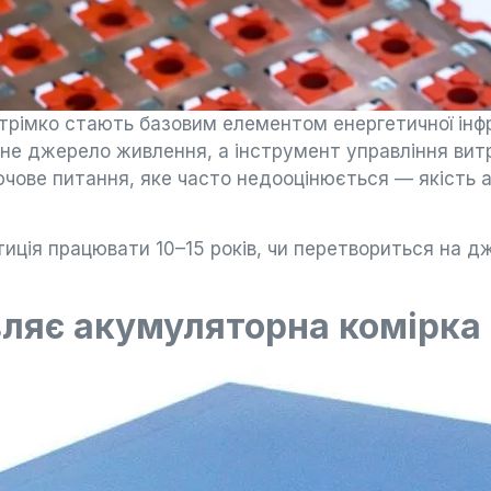
стрімко стають базовим елементом енергетичної інф
не джерело живлення, а інструмент управління вит
чове питання, яке часто недооцінюється — якість 
стиція працювати 10–15 років, чи перетвориться на 
ляє акумуляторна комірка