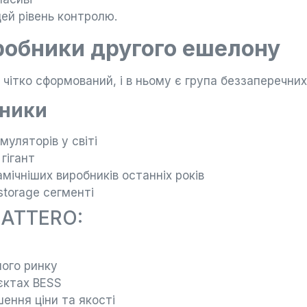
цей рівень контролю.
робники другого ешелону
 чітко сформований, і в ньому є група беззаперечних 
бники
уляторів у світі
гігант
ічніших виробників останніх років
storage сегменті
BATTERO:
ого ринку
єктах BESS
ення ціни та якості