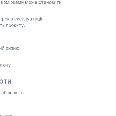
 комірками може становити:
 років експлуатації
ть проєкту.
ий ризик:
згону
боти
абільність:
масиві