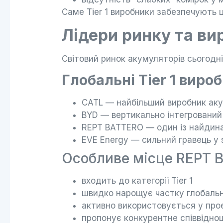
Саме Tier 1 виробники забезпечують 
Лідери ринку та ви
Світовий ринок акумуляторів сьогодні
Глобальні Tier 1 виро
CATL — найбільший виробник акум
BYD — вертикально інтегрований 
REPT BATTERO — один із найдинам
EVE Energy — сильний гравець у 
Особливе місце REPT 
входить до категорії Tier 1
швидко нарощує частку глобальн
активно використовується у про
пропонує конкурентне співвіднош