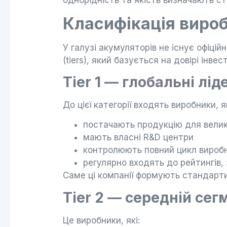
однорідність та якість визначають ста
Класифікація виробни
У галузі акумуляторів не існує офіці
(tiers), який базується на довірі інв
Tier 1 — глобальні лід
До цієї категорії входять виробники, як
постачають продукцію для велик
мають власні R&D центри
контролюють повний цикл вироб
регулярно входять до рейтингів
Саме ці компанії формують стандарти
Tier 2 — середній сег
Це виробники, які: