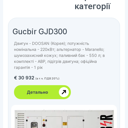
категорії
Gucbir GJD300
Двигун - DOOSAN (Корея); потужність
номінальна - 220кВт; альтернатор - Maranello;
шумозахисний кожух; паливний бак - 550 л; в
комплекті - АВР, підігрів двигуна; офіційна
гарантія - 1 рік
€
30 932
(в т.ч. ПДВ 20%)
Детально