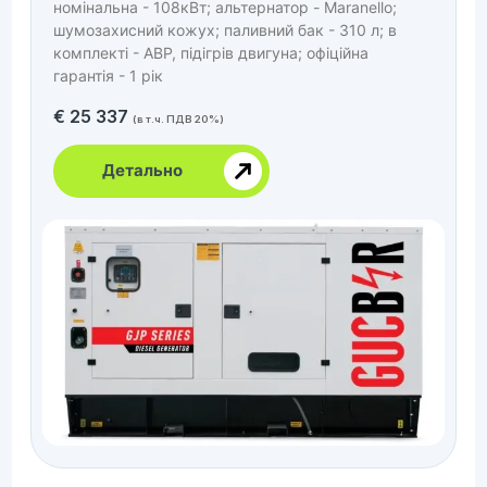
номінальна - 108кВт; альтернатор - Maranello;
шумозахисний кожух; паливний бак - 310 л; в
комплекті - АВР, підігрів двигуна; офіційна
гарантія - 1 рік
€
25 337
(в т.ч. ПДВ 20%)
Детально