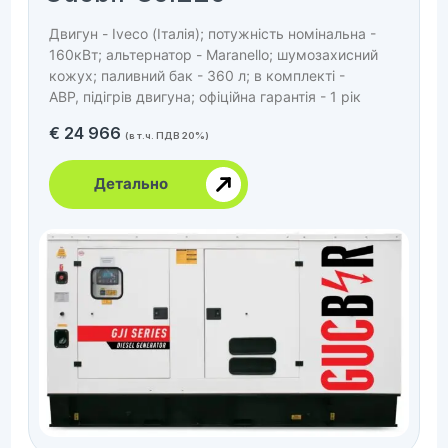
Двигун - Iveco (Італія); потужність номінальна -
160кВт; альтернатор - Maranello; шумозахисний
кожух; паливний бак - 360 л; в комплекті -
АВР, підігрів двигуна; офіційна гарантія - 1 рік
€
24 966
(в т.ч. ПДВ 20%)
Детально