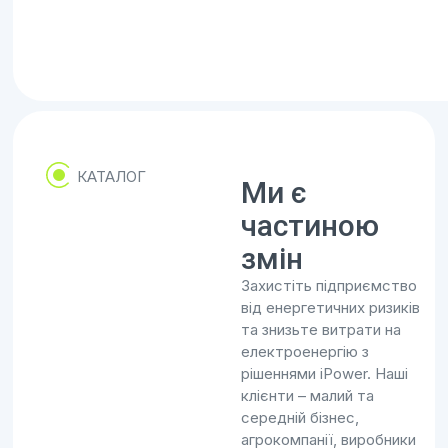
КАТАЛОГ
Ми є
частиною
змін
Захистіть підприємство
від енергетичних ризиків
та знизьте витрати на
електроенергію з
рішеннями iPower. Наші
клієнти – малий та
середній бізнес,
агрокомпанії, виробники