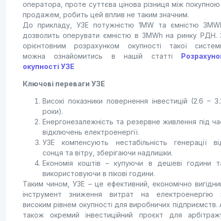
оператора, проте суттєва цінова різниця між покупною 
продажем, робить цей вплив не таким значним.
До прикладу, УЗЕ потужністю 1MW та ємністю 3MW
дозволить оперувати ємністю в 3MWh на ринку РДН. 
орієнтовним розрахунком окупності такої систем
можна ознайомитись в нашій статті
Розрахуно
окупності УЗЕ
Ключові переваги УЗЕ
Високі показники повернення інвестицій (2.6 – 3.
роки).
Енергонезалежність та резервне живлення під ча
відключень електроенергії.
УЗЕ компенсують нестабільність генерації ві
сонця та вітру, зберігаючи надлишки.
Економія коштів – купуючи в дешеві години т
використовуючи в пікові години.
Таким чином, УЗЕ – це ефективний, економічно вигідни
інструмент зниження витрат на електроенергію 
високим рівнем окупності для виробничих підприємств. 
також окремий інвестиційний проєкт для арбітраж