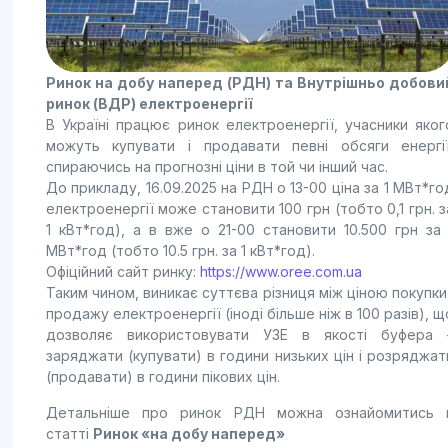
Ринок на добу наперед (РДН) та Внутрішньо добови
ринок (ВДР) електроенергії
В Україні працює ринок електроенергії, учасники яког
можуть купувати і продавати певні обсяги енергії
спираючись на прогнозні ціни в той чи інший час.
До прикладу, 16.09.2025 на РДН о 13-00 ціна за 1 МВт*го
електроенергії може становити 100 грн (тобто 0,1 грн. з
1 кВт*год), а в вже о 21-00 становити 10.500 грн за 
МВт*год (тобто 10.5 грн. за 1 кВт*год).
Офіційний сайт ринку:
https://www.oree.com.ua
Таким чином, виникає суттєва різниця між ціною покупки 
продажу електроенергії (іноді більше ніж в 100 разів), щ
дозволяє використовувати УЗЕ в якості буфера 
заряджати (купувати) в години низьких цін і розряджат
(продавати) в години пікових цін.
Детальніше про ринок РДН можна ознайомитись 
статті
Ринок «на добу наперед»