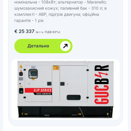
номінальна - 108кВт; альтернатор - Maranello;
шумозахисний кожух; паливний бак - 310 л; в
комплекті - АВР, підігрів двигуна; офіційна
гарантія - 1 рік
€
25 337
(в т.ч. ПДВ 20%)
Детально