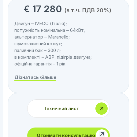
€
17 280
(в т.ч. ПДВ 20%)
Двигун – IVECO (Італія);
потужність номінальна – 64кВт;
альтернатор – Maranello;
шумозахисний кожух;
паливний бак – 300 л;
в комплекті – АВР, підігрів двигуна;
офіційна гарантія – 1 рік
Дізнатись більше
Технічний лист
Отримати консультацію