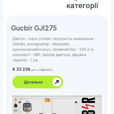
категорії
Gucbir GJI275
Двигун - Iveco (Італія); потужність номінальна -
200кВт; альтернатор - Maranello;
шумозахисний кожух; паливний бак - 550 л; в
комплекті - АВР, підігрів двигуна; офіційна
гарантія - 1 рік
€
33 238
(в т.ч. ПДВ 20%)
Детально